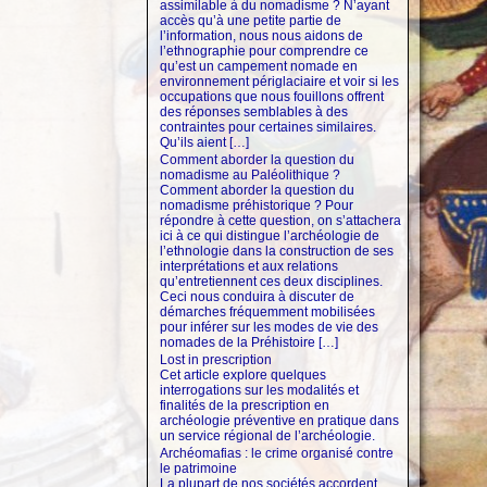
assimilable à du nomadisme ? N’ayant
accès qu’à une petite partie de
l’information, nous nous aidons de
l’ethnographie pour comprendre ce
qu’est un campement nomade en
environnement périglaciaire et voir si les
occupations que nous fouillons offrent
des réponses semblables à des
contraintes pour certaines similaires.
Qu’ils aient […]
Comment aborder la question du
nomadisme au Paléolithique ?
Comment aborder la question du
nomadisme préhistorique ? Pour
répondre à cette question, on s’attachera
ici à ce qui distingue l’archéologie de
l’ethnologie dans la construction de ses
interprétations et aux relations
qu’entretiennent ces deux disciplines.
Ceci nous conduira à discuter de
démarches fréquemment mobilisées
pour inférer sur les modes de vie des
nomades de la Préhistoire […]
Lost in prescription
Cet article explore quelques
interrogations sur les modalités et
finalités de la prescription en
archéologie préventive en pratique dans
un service régional de l’archéologie.
Archéomafias : le crime organisé contre
le patrimoine
La plupart de nos sociétés accordent