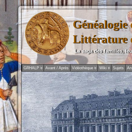
Généalogie e
Littérature
La saga des familles, leu
GRHALP
Avant / Après
Vidéothèque
Wiki
Sujets
An