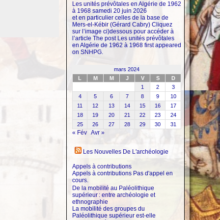
Les unités prévôtales en Algérie de 1962
à 1968
samedi 20 juin 2026
et en particulier celles de la base de
Mers-el-Kébir (Gérard Cabry) Cliquez
sur l’image ci)dessous pour accéder à
l’article The post Les unités prévôtales
en Algérie de 1962 à 1968 first appeared
on SNHPG.
mars 2024
L
M
M
J
V
S
D
1
2
3
4
5
6
7
8
9
10
11
12
13
14
15
16
17
18
19
20
21
22
23
24
25
26
27
28
29
30
31
« Fév
Avr »
Les Nouvelles De L'archéologie
Appels à contributions
Appels à contributions Pas d'appel en
cours.
De la mobilité au Paléolithique
supérieur : entre archéologie et
ethnographie
La mobilité des groupes du
Paléolithique supérieur est-elle