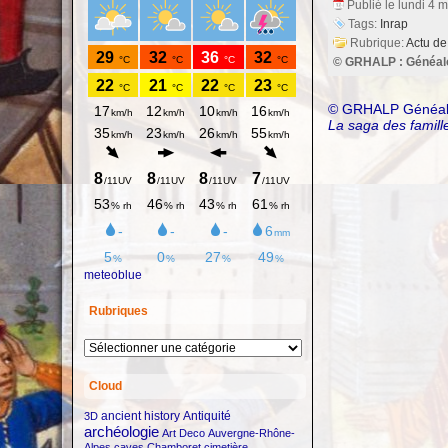
Publié le lundi 4 
Tags:
Inrap
Rubrique:
Actu de
© GRHALP : Généalog
© GRHALP Généalogi
La saga des famille
meteoblue
Rubriques
Rubriques
Cloud
ancient history
Antiquité
3D
archéologie
Art Deco
Auvergne-Rhône-
Alpes
caves
Chamboret
cimetière