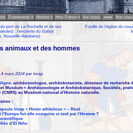
rial
Événements
Histoire
Hors France
live music
news
Non clas
du port de La Rochelle et de ses
Fouille de l’église du co
iècles) : l’enceinte du Gabut
M
, Nouvelle-Aquitaine)
des animaux et des hommes
i 4 mars 2024 par Inrap
Vigne,
archéozoologue, archéobotaniste, directeur de recherche 
 et Muséum « Archéozoologie et Archéobotanique, Sociétés, prati
 (CNRS) au Muséum national d’Histoire naturelle.
aires :
psule Inrap « Homo athleticus » – Rezé
 l’Europe fut-elle conquise si tard par l’Homme ?
scientifique
fiés d’El Niño