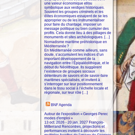
une valeur économique et/ou
symbolique aux vestiges historiques.
Souvent les groupes criminels et les
élites économiques essayent de se les
approprier ou de les instrumentaliser
pour faire du chantage, imposer un
message politique ou bien cumuler des
profits. Cela donne lieu à des pillages de
monuments et sites archéologiques. […]
Nomadisme maritime préhistorique en
Méditerranée ?
En Méditerranée comme ailleurs, sans
doute, s’accumulent les indices d’un
important développement de la
navigation entre l’Épipaléolithique, et le
début du Néolithique. Ils suggèrent
l’existence de groupes sociaux
détenteurs de savoirs et de savoir-faire
maritimes spécialisés, et invitent à
s’interroger sur leur positionnement
dans le tissu social à l’échelle locale et
régionale, sur leur rôle […]
BNF Agenda
Autour de l'exposition « Georges Perec
modes d'emploi »
13 oct. 2026 - 20 jan. 2027 François-
Mitterrand Rencontres, projections et
performances invitent à découvrir les