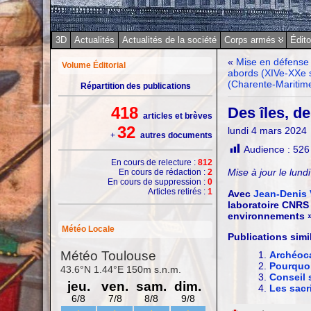
3D
Actualités
Actualités de la société
Corps armés
Édito
«
Mise en défense 
Volume Éditorial
abords (XIVe-XXe s
(Charente-Maritime
Répartition des publications
418
Des îles, 
articles et brèves
32
lundi 4 mars 2024
+
autres documents
Audience :
526
En cours de relecture :
812
Mise à jour le lund
En cours de rédaction :
2
En cours de suppression :
0
Articles retirés :
1
Avec
Jean-Denis 
laboratoire CNRS
environnements »
Météo Locale
Publications simil
Archéoca
Pourquoi
Conseil 
Les sacri