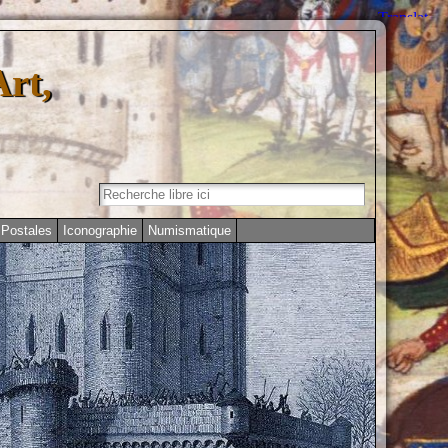
Art,
 Postales
Iconographie
Numismatique