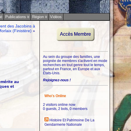
sé
Publications
Région
Vidéos
uvent des Jacobins à
orlaix (Finistère)
»
Accès Membre
Au sein du groupe des familles, une
poignée de membres s'activent en mode
recherches en tout genre tout le temps,
partout en France, en Europe et aux
États-Unis.
Rejoignez-nous !
émérite au
ques et
Who's Online
2 visitors online now
0 guests,
2 bots,
0 members
Histoire Et Patrimoine De La
Gendarmerie Nationale