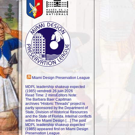
Miami Design Preservation League
MDPL leadership shakeup expected
(1985)
vendredi 26 juin 2026
Read Time: 2 minsEditors Note:
The Barbara Baer Capitman
archives “Historic Threads” project is
partly sponsored by the Department of
State, Division of Historical Resources
and the State of Florida. Internal conflicts
within the Miami Design […] The post
MDPL leadership shakeup expected
(1985) appeared first on Miami Design
Preservation League.