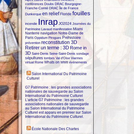
conférences
Doubs
DRAC Bourgogne-
Franche-Comté
DRAC Île de France
fouilles
en relief
Floride
Dunkerque
Inrap
JO2024
incendie
Journées du
Miami
Patrimoine
Lavaud
manifestation
Nanterre
navigation
Notre-Dame de
Préhistoire
Paris
Oppidum
Pirogues
reconstitution 3D
prévention
Retirer un terme : 3D
Rome in
3D
Saint-Denis
Seine-Saint-Denis
sondage
sépultures
tombes
Val d'Oise
Viarmes
Whats on
virtual Rome
WWII
événements
Salon International Du Patrimoine
Culturel
G7 Patrimoine : les grandes associations
nationales de sauvegarde au Salon
International du Patrimoine Culturel
L’article G7 Patrimoine : les grandes
associations nationales de sauvegarde
au Salon International du Patrimoine
Culturel est apparu en premier sur Salon
International du Patrimoine Culturel.
École Nationale Des Chartes