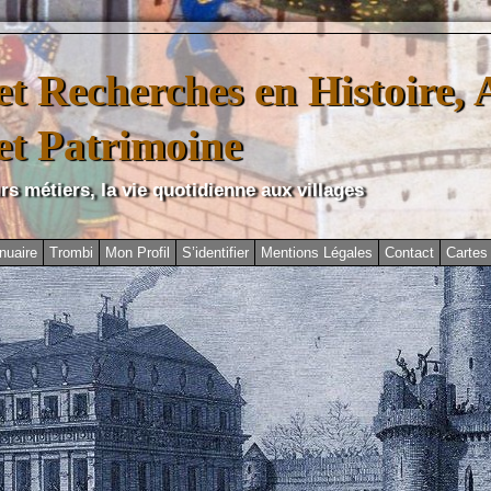
t Recherches en Histoire, 
 et Patrimoine
rs métiers, la vie quotidienne aux villages
nuaire
Trombi
Mon Profil
S’identifier
Mentions Légales
Contact
Cartes