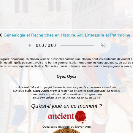
26
Généalogie et Recherches en Histoire, Art, Littérature et Patrimoine
signifie beaucoup, la station veut se présenter comme une station dont les auditeurs devraient ê
êmes afin qu'ils puissent avoir une bonne communication entre eux et leurs auditeurs, ce qui se t
e radio très populaire à Halifax, Nouvelle-Écosse, Canada, en très peu de temps grâce à son a
Oyez Oyez
« Ancient FM est un projet bénévole financé par des mécènes individuels.
S'il vous plaît,
aidez Ancient FM
à rester en ondes et sans publicité en faisant
une petite contribution d'un centime, d'un gruau ou
peut-être même d'un souverain en or ou deux ! »
Qu'est-il joué en ce moment ?
Oyez cette musique du Moyen-Âge