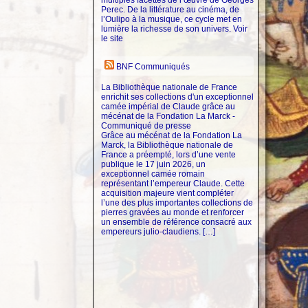
multiples facettes de l’œuvre de Georges
Perec. De la littérature au cinéma, de
l’Oulipo à la musique, ce cycle met en
lumière la richesse de son univers. Voir
le site
BNF Communiqués
La Bibliothèque nationale de France
enrichit ses collections d'un exceptionnel
camée impérial de Claude grâce au
mécénat de la Fondation La Marck -
Communiqué de presse
Grâce au mécénat de la Fondation La
Marck, la Bibliothèque nationale de
France a préempté, lors d’une vente
publique le 17 juin 2026, un
exceptionnel camée romain
représentant l’empereur Claude. Cette
acquisition majeure vient compléter
l’une des plus importantes collections de
pierres gravées au monde et renforcer
un ensemble de référence consacré aux
empereurs julio-claudiens. […]