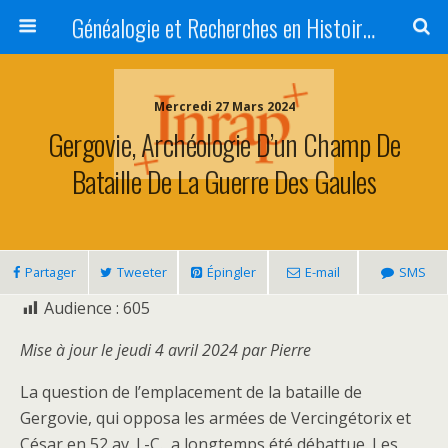
Généalogie et Recherches en Histoire, Art, Littérature et Patrimoine
Mercredi 27 Mars 2024
Gergovie, Archéologie D’un Champ De
Bataille De La Guerre Des Gaules
Partager
Tweeter
Épingler
E-mail
SMS
Audience :
605
Mise à jour le jeudi 4 avril 2024 par Pierre
La question de l’emplacement de la bataille de
Gergovie, qui opposa les armées de Vercingétorix et
César en 52 av. J.-C., a longtemps été débattue. Les