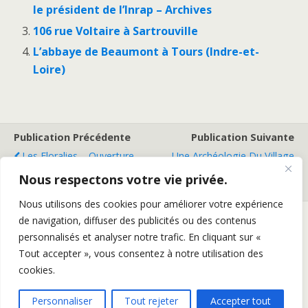
le président de l’Inrap – Archives
106 rue Voltaire à Sartrouville
L’abbaye de Beaumont à Tours (Indre-et-
Loire)
Publication Précédente
Publication Suivante
Les Floralies – Ouverture
Une Archéologie Du Village
Du Site Archéologique De La
De Villiers-Le-Bel
Nous respectons votre vie privée.
Graufesenque
Nous utilisons des cookies pour améliorer votre expérience
de navigation, diffuser des publicités ou des contenus
personnalisés et analyser notre trafic. En cliquant sur «
Retour au début
Tout accepter », vous consentez à notre utilisation des
cookies.
Mobile
Bureau
Personnaliser
Tout rejeter
Accepter tout
Généalogie et Recherches en Histoire, Art, Littérature et Patrimoine