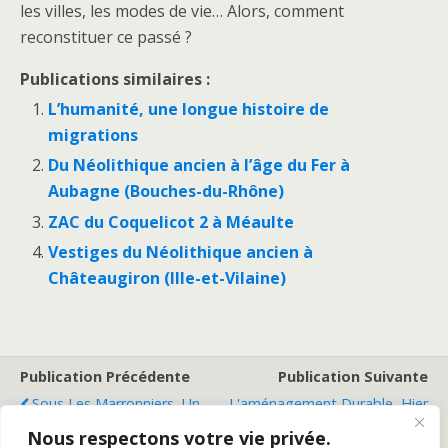
les villes, les modes de vie… Alors, comment
reconstituer ce passé ?
Publications similaires :
L’humanité, une longue histoire de
migrations
Du Néolithique ancien à l’âge du Fer à
Aubagne (Bouches-du-Rhône)
ZAC du Coquelicot 2 à Méaulte
Vestiges du Néolithique ancien à
Châteaugiron (Ille-et-Vilaine)
Publication Précédente
Publication Suivante
Sous Les Marronniers, Un
L'aménagement Durable, Hier
Quartier De Lutèce
Et Aujourd'hui: Le Point De
Nous respectons votre vie privée.
Vue De L'archéologue